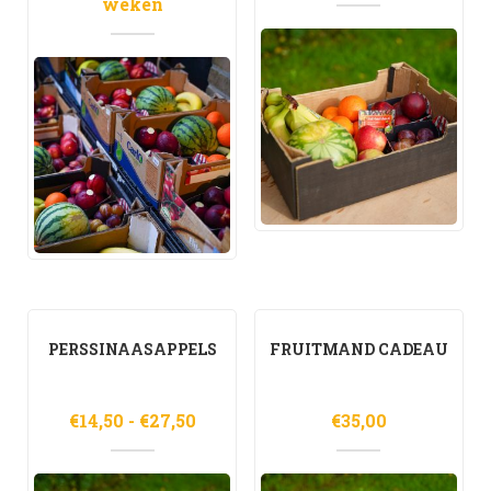
weken
Blog
PERSSINAASAPPELS
FRUITMAND CADEAU
Prijsklasse:
€
14,50
-
€
27,50
€
35,00
€14,50
tot