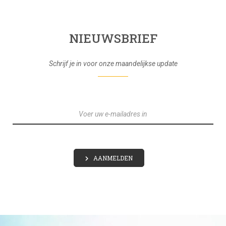
NIEUWSBRIEF
Schrijf je in voor onze maandelijkse update
E
-
M
A
I
L
AANMELDEN
A
D
R
E
S