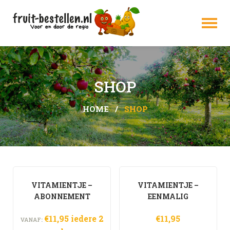
Shop
SHOP
Fruit op het werk
HOME
SHOP
Mijn account
Alles over schoolfruit
Home
VITAMIENTJE –
VITAMIENTJE –
Contact
ABONNEMENT
EENMALIG
Over ons
€
11,95
iedere 2
€
11,95
VANAF: