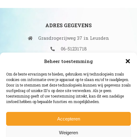
ADRES GEGEVENS
Grasdrogerijweg 37 in Leusden
06-51231718
info@fruit-bestellen.nl
Beheer toestemming
Om de beste ervaringen te bieden, gebruiken wij technologieën zoals
cookies om informatie over je apparaat op te slaan en/of te raadplegen.
Door in te stemmen met deze technologieën kunnen wij gegevens zoals
surfgedrag of unieke ID's op deze site verwerken. Als je geen
NAVIGEER NAAR
toestemming geeft of uw toestemming intrekt, kan dit een nadelige
invloed hebben op bepaalde functies en mogelijkheden.
Veelgestelde vragen
Mijn account
Accepteren
Contact
Weigeren