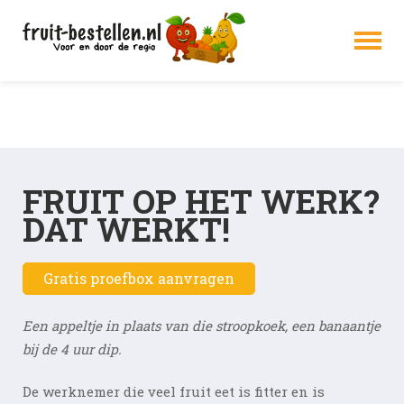
Shop
Fruit op het werk
FRUIT OP HET WERK?
Mijn account
DAT WERKT!
Alles over schoolfruit
Gratis proefbox aanvragen
Home
Een appeltje in plaats van die stroopkoek, een banaantje
Contact
bij de 4 uur dip.
Over ons
De werknemer die veel fruit eet is fitter en is