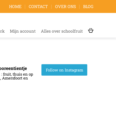
HOME
CONTACT
OVER ONS
BLOG
erk
Mijn account
Alles over schoolfruit
ooreentientje
Follow on Instagram
: fruit, thuis en op
, Amersfoort en