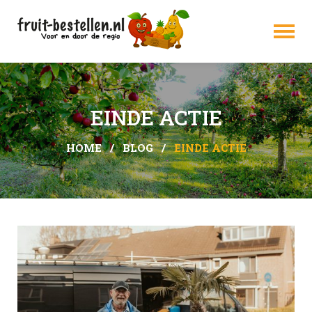
Shop
EINDE ACTIE
Fruit op het werk
HOME
BLOG
EINDE ACTIE
Mijn account
Alles over schoolfruit
Home
Contact
Over ons