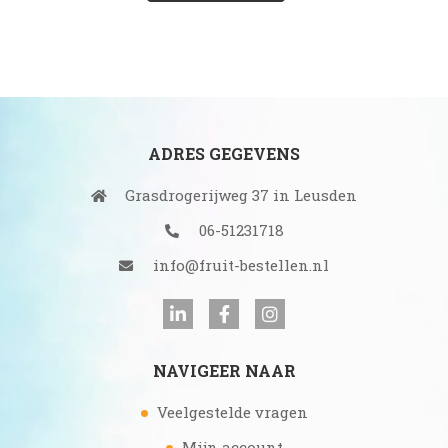
A
D
R
E
S
ADRES GEGEVENS
Grasdrogerijweg 37 in Leusden
06-51231718
info@fruit-bestellen.nl
NAVIGEER NAAR
Veelgestelde vragen
Mijn account